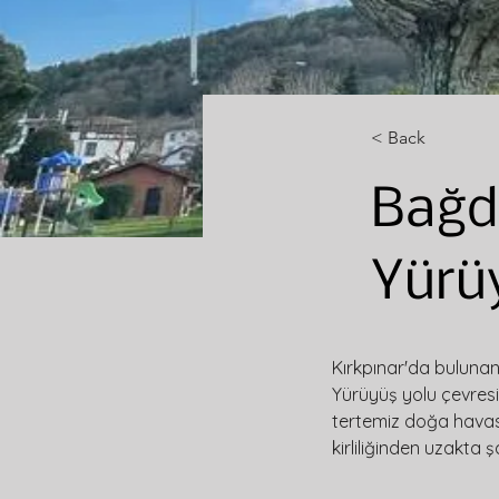
< Back
Bağd
Yürü
Kırkpınar'da buluna
Yürüyüş yolu çevres
tertemiz doğa havası
kirliliğinden uzakta 