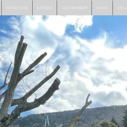
HİZMETLER
İLETİŞİM
GEZİ REHBERİ
MENÜ
ORG