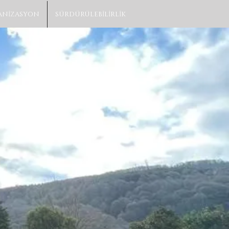
ANİZASYON
SÜRDÜRÜLEBİLİRLİK